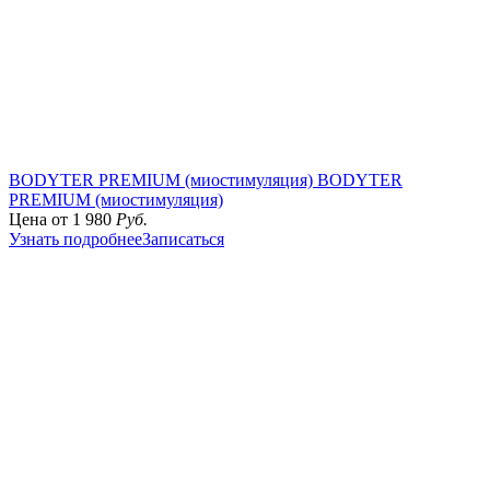
BODYTER PREMIUM (миостимуляция)
BODYTER
PREMIUM (миостимуляция)
Цена от
1 980
Руб.
Узнать подробнее
Записаться
Оплачивайте чеки в мобильном приложении Эстетик
ИНСТРУКЦИЯ ПО ОПЛАТЕ