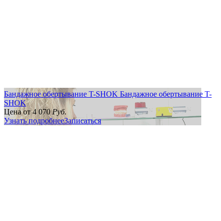
▪️гигиена
Узнать подробнее
Бандажное обертывание T-SHOK
Бандажное обертывание T-
SHOK
Цена от
4 070
Руб.
Узнать подробнее
Записаться