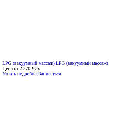
💅Все услуги – от маникюра до моделирования!
👉
Успейте записаться!
🔥
Узнать подробнее
LPG (вакуумный массаж)
LPG (вакуумный массаж)
Цена от
2 270
Руб.
Узнать подробнее
Записаться