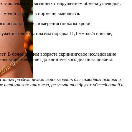
их заболеваний, связанных с нарушением обмена углеводов.
 С мочой глюкоза в норме не выводится.
ого использования измерения глюкозы крови:
аружения глюкозы плазмы порядка 11,1 ммоль/л и выше;
лет. В более раннем возрасте скрининговое исследование
ны за несколько лет до клинического диагноза диабета.
этого раздела нельзя использовать для самодиагностики и
х источников: анамнеза, результатов других обследований и