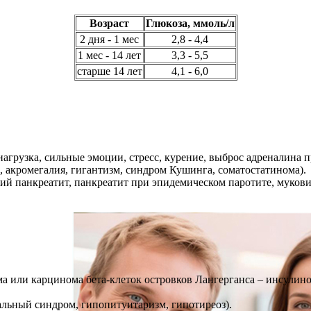
Возраст
Глюкоза, ммоль/л
2 дня - 1 мес
2,8 - 4,4
1 мес - 14 лет
3,3 - 5,5
старше 14 лет
4,1 - 6,0
агрузка, сильные эмоции, стресс, курение, выброс адреналина 
 акромегалия, гигантизм, синдром Кушинга, соматостатинома).
й панкреатит, панкреатит при эпидемическом паротите, мукови
.
а или карцинома бета-клеток островков Лангерганса – инсулино
альный синдром, гипопитуитаризм, гипотиреоз).