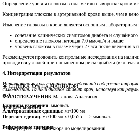
Определение уровня глюкозы в плазме или сыворотке крови ис
Концентрация глюкозы в артериальной крови выше, чем в веноз
Измерение глюкозы в крови является основным лабораторным т
сочетание клинических симптомов диабета и случайного 
определение глюкозы натощак 7,0 ммоль/л и выше;
уровень глюкозы в плазме через 2 часа после введения в
Рекомендуется проводить контрольные исследования на наличие 
проводится у людей при повышенном риске диабета (включая де
4. Интерпретация результатов
Интерпретация результатов исследований содержит информацию
🔥 СКИДКА 70% НА МАНИКЮР!
самолечения. Точный диагноз ставит врач, используя как резу
т.д.
✨МАСТЕР-УЧЕНИК
Мазанова Анастасия
Единицы измерения
: ммоль/л.
набирает
моделей
Альтернативные единицы
: мг/100 мл.
Пересчет единиц
: мг/100 мл х 0,0555 ==> ммоль/л.
Референсные значения
💅Все услуги – от маникюра до моделирования!