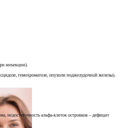
при инъекции).
сцидозе, гемохроматозе, опухоли поджелудочной железы).
ма, недостаточность альфа-клеток островков – дефицит