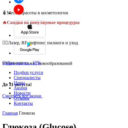
🧴Месяц красоты в косметологии
🔥Скидки на популярные процедуры
💆‍♀️Лазер, RF-лифтинг, пилинги и уход
Online-запись - 10%
⚡Удаление волос, новообразований
Подбор услуги
Специалисты
Цены
До 31 августа!
Акции
Новости
Смотреть все акции
Отзывы
Контакты
Главная
Глюкоза
Глюкоза (Glucose)