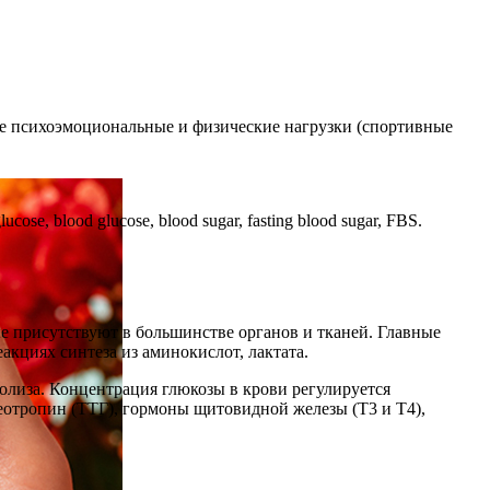
ые психоэмоциональные и физические нагрузки (спортивные
cose, blood glucose, blood sugar, fasting blood sugar, FBS.
ые присутствуют в большинстве органов и тканей. Главные
акциях синтеза из аминокислот, лактата.
колиза. Концентрация глюкозы в крови регулируется
еотропин (ТТГ), гормоны щитовидной железы (Т3 и Т4),