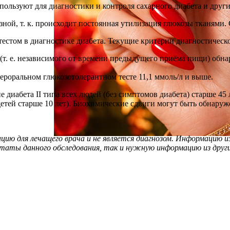
пользуют для диагностики и контроля сахарного диабета и друг
ной, т. к. происходит постоянная утилизация глюкозы тканями.
естом в диагностике диабета. Текущие критерии диагностическ
(т. е. независимого от времени предыдущего приёма пищи) обн
 пероральном глюкозотолерантном тесте 11,1 ммоль/л и выше.
диабета II типа всех людей (без симптомов диабета) старше 45 
тей старше 10 лет). Биохимические сдвиги могут быть обнаруже
 для лечащего врача и не является диагнозом. Информацию из 
льтаты данного обследования, так и нужную информацию из други