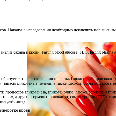
 часов. Накануне исследования необходимо исключить повышенн
ализ сахара в крови. Fasting blood glucose, FBG, fasting plasma glu
а.
образуется за счёт окисления глюкозы. Глюкоза и её производн
 запасы гликогена в печени, а также глюкоза, образующаяся в ре
и процессов гликогенеза, гликогенолиза, глюконеогенеза и гли
тором, а другие гормоны – глюкагон, соматотропин (СТГ), тир
ное действие).
сыворотке крови