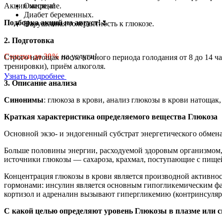
Ожирение.
Акции месяца!
Диабет беременных.
Подборка акций на август!
🌷
Нарушенная толерантность к глюкозе.
2. Подготовка
Скидки до 30%
на услуги!
Строго натощак после ночного периода голодания от 8 до 14
тренировки), приём алкоголя.
Узнать подробнее
3. Описание анализа
Синонимы
: глюкоза в крови, анализ глюкозы в крови натощак, ан
Краткая характеристика определяемого вещества Глюкоза
Основной экзо- и эндогенный субстрат энергетического обмен
Больше половины энергии, расходуемой здоровым организмом, 
источники глюкозы — сахароза, крахмал, поступающие с пищей,
Концентрация глюкозы в крови является производной активност
гормонами: инсулин является основным гипогликемическим фак
кортизол и адреналин вызывают гипергликемию (контринсуляр
С какой целью определяют уровень Глюкозы в плазме или 