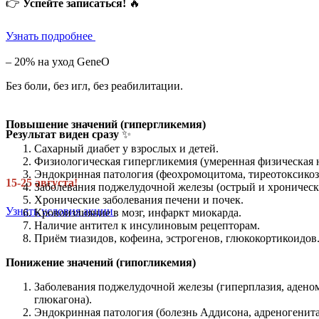
👉
Успейте записаться!
🔥
Узнать подробнее
– 20% на уход GeneO
Без боли, без игл, без реабилитации.
Повышение значений (гипергликемия)
Результат виден сразу
✨
Сахарный диабет у взрослых и детей.
Физиологическая гипергликемия (умеренная физическая н
Эндокринная патология (феохромоцитома, тиреотоксикоз,
15-25 августа!
Заболевания поджелудочной железы (острый и хронически
Хронические заболевания печени и почек.
Узнать условия акции
Кровоизлияние в мозг, инфаркт миокарда.
Наличие антител к инсулиновым рецепторам.
Приём тиазидов, кофеина, эстрогенов, глюкокортикоидов
Понижение значений (гипогликемия)
Заболевания поджелудочной железы (гиперплазия, аденом
глюкагона).
Эндокринная патология (болезнь Аддисона, адреногенит