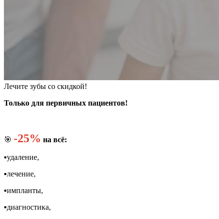
Лечите зубы со скидкой!
Только для первичных пациентов!
-25%
🎯
на всё:
▪️удаление,
▪️лечение,
▪️импланты,
▪️диагностика,