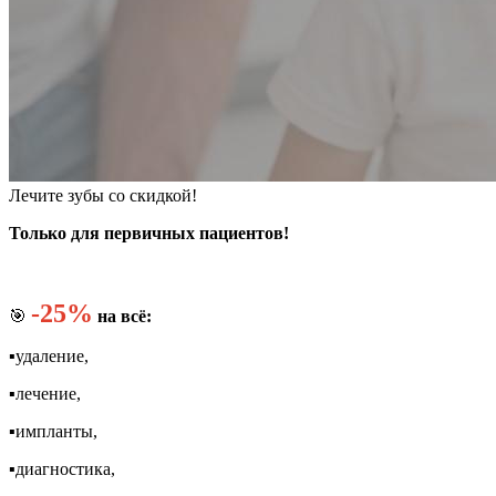
Лечите зубы со скидкой!
Только для первичных пациентов!
-25%
🎯
на всё:
▪️удаление,
▪️лечение,
▪️импланты,
▪️диагностика,